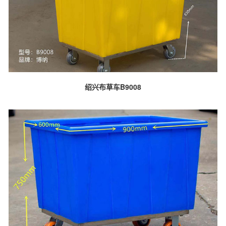
绍兴布草车B9008