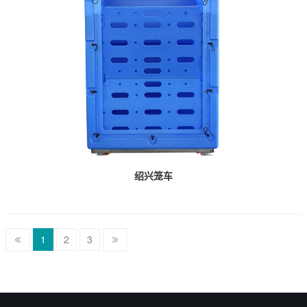
绍兴笼车
1
2
3