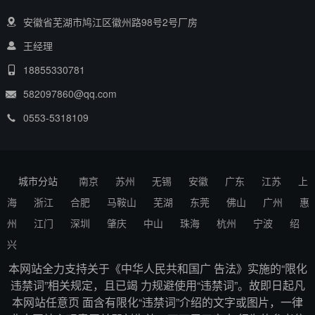
安徽省芜湖市鸠江区徽州路98号2号厂房
王经理
18855330781
582097860@qq.com
0553-5318109
城市分站
南京
苏州
无锡
安徽
广东
江苏
上
海
浙江
合肥
马鞍山
芜湖
东莞
佛山
广州
惠
州
江门
深圳
肇庆
中山
珠海
杭州
宁波
绍
兴
本网站全力支持关于《中华人民共和国广 告法》实施的“限化
违禁词”相关规定，且已竭 力规避使用“违禁词”。故即日起凡
本网站任意页 面含有限化“违禁词”介绍的文字或图片，一律