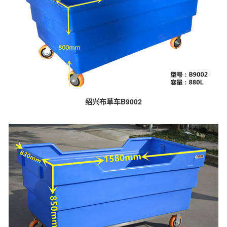
绍兴布草车B9002