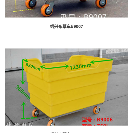
绍兴布草车B9007