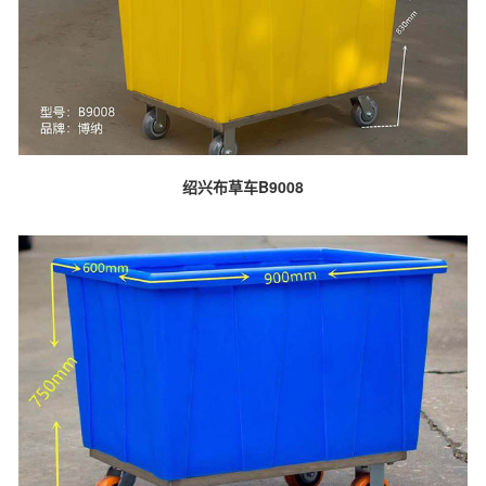
绍兴布草车B9008