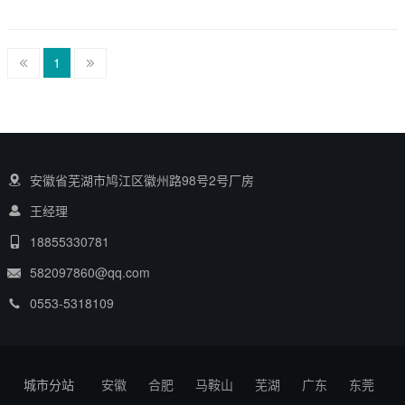
1
安徽省芜湖市鸠江区徽州路98号2号厂房
王经理
18855330781
582097860@qq.com
0553-5318109
城市分站
安徽
合肥
马鞍山
芜湖
广东
东莞