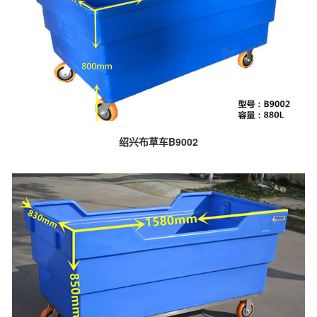
绍兴布草车B9002