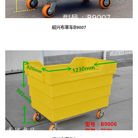
绍兴布草车B9007